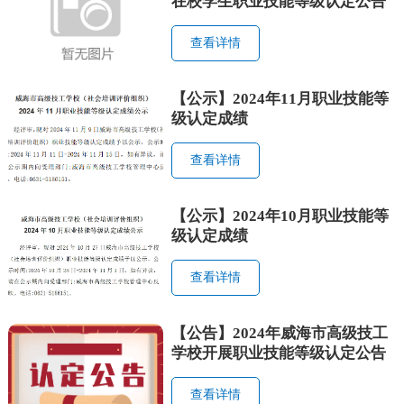
在校学生职业技能等级认定公告
查看详情
【公示】2024年11月职业技能等
级认定成绩
查看详情
【公示】2024年10月职业技能等
级认定成绩
查看详情
【公告】2024年威海市高级技工
学校开展职业技能等级认定公告
查看详情