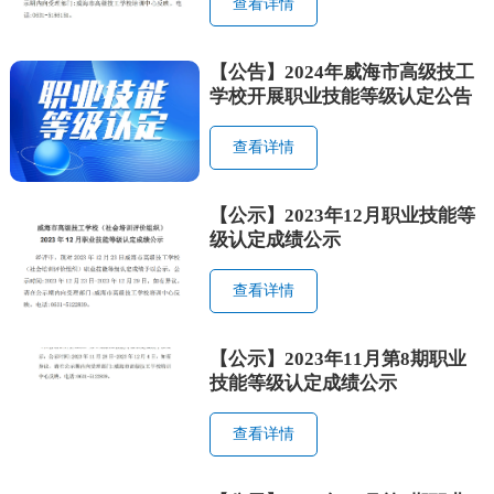
查看详情
【公告】2024年威海市高级技工
学校开展职业技能等级认定公告
查看详情
【公示】2023年12月职业技能等
级认定成绩公示
查看详情
【公示】2023年11月第8期职业
技能等级认定成绩公示
查看详情